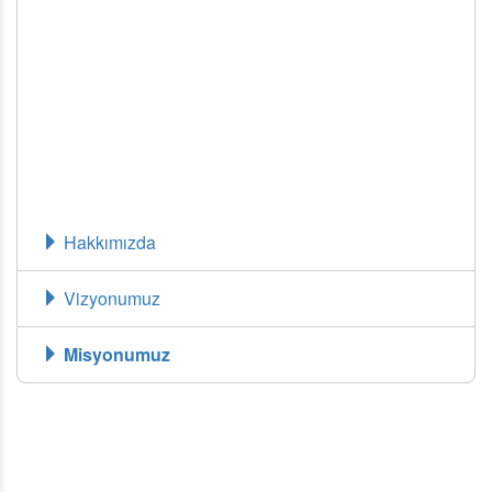
düşüncesine inanarak, hizmetlerimizin geniş kitlelere
ulaşmasını hedefledik. Kuruluşunun ilk yıllarında küçük bir
ekip ile yola çıkarak şimdilerde büyük bir aile olmayı
başarmış durumdayız. Uzman kadromuzun
deneyimlerinden faydalanarak ilerleyeceğiniz yolun
yönünü birlikte belirliyoruz. Fuarlar, katalog çekimleri,
tanıtımlar ve daha bir çok alanda profesyonel
çalışmalarımız ile başarılı sonuçlar alıyoruz.
Hakkımızda
Vizyonumuz
Misyonumuz