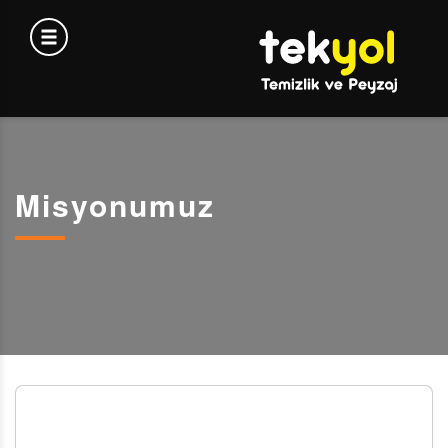
Misyonumuz
Misyonumuz
Başarıya giden yolun hedef belirlemeden geçtiği