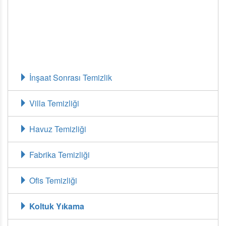
memnuniyeti garantili profesyonel temizlik sunuyoruz.
📞 Koltuklarınızı tertemiz ve hijyenik bir hale getirmek
için hemen bizimle iletişime geçin!
İnşaat Sonrası Temizlik
Villa Temizliği
Havuz Temizliği
Fabrika Temizliği
Ofis Temizliği
Koltuk Yıkama