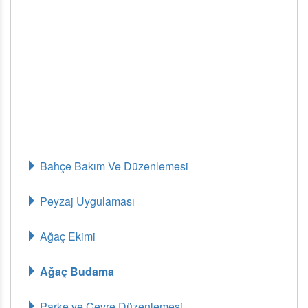
konusunda
uzman kadromuzla
hizmet vermekteyiz. Her
türlü ağaç budama işlemini
profesyonel
bir şekilde
gerçekleştiriyor, sağlıklı ve verimli ağaçlar için gereken tüm
bakımı sağlıyoruz.
Bahçe Bakım Ve Düzenlemesi
Peyzaj Uygulaması
Ağaç Ekimi
Ağaç Budama
Parke ve Çevre Düzenlemesi